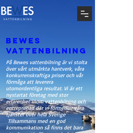
Bewes
Vattenbilning
På Bewes vattenbilning är vi stolta
över vårt utmärkta hantverk, våra
konkurrenskraftiga priser och vår
förmåga att leverera
utomordentliga resultat. Vi är ett
nystartat företag med stor
erfarenhet inom vattenbilning och
entreprenad där vi förmedlar våra
tjänster över hela Sverige
Tillsammans med en god
kommunikation så finns det bara